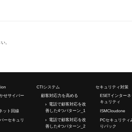
さい。
ion
CTIシステム
セキュリティ対策
まかせサイバー
顧客対応力を高める
ESETインター
キュリティ
電話で顧客対応を改
善した4つパターン_1
ネット回線
ISMCloudone
電話で顧客対応を改
イバーセキュリ
PCセキュリティ
善した4つパターン_2
りパック