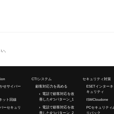
さい。
ion
CTIシステム
セキュリティ対策
まかせサイバー
顧客対応力を高める
ESETインター
キュリティ
電話で顧客対応を改
善した4つパターン_1
ネット回線
ISMCloudone
電話で顧客対応を改
イバーセキュリ
PCセキュリティ
善した4つパターン_2
りパック