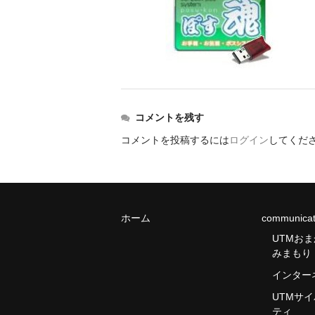
コメントを残す
コメントを投稿するには
ログイン
してくだ
ホーム
communicat
UTMお
みまもり
インター
UTMサ
ティ