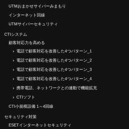
PCセキュリティみまもりパック
UTMおまかせサイバーみまもり
インターネット回線
VDaP–Vario Data Protect
UTMサイバーセキュリティ
Webroot SecureAnywhere Business
CTIシステム
Webroot DNSProtection
顧客対応力を高める
電話で顧客対応を改善した4つパターン_1
個人情報のための行動指針
電話で顧客対応を改善した4つパターン_2
特定商取引に基づく表示
電話で顧客対応を改善した4つパターン_3
電話で顧客対応を改善した4つパターン_4
携帯電話、ネットワークとの連動で機能拡充
CTIソフト
CTI小規模設備 1～4回線
セキュリティ対策
ESETインターネットセキュリティ