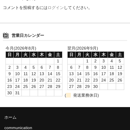
電話で顧客対応を改善した4つパターン_4
コメントを投稿するには
ログイン
してください。
携帯電話、ネットワークとの連動で機能拡充
CTIソフト
営業日カレンダー
CTI小規模設備 1～4回線
今月(2026年8月)
翌月(2026年9月)
communication
日
月
火
水
木
金
土
日
月
火
水
木
金
土
1
1
2
3
4
5
インターネット回線
2
3
4
5
6
7
8
6
7
8
9
10
11
12
9
10
11
12
13
14
15
13
14
15
16
17
18
19
UTMおまかせサイバーみまもり
16
17
18
19
20
21
22
20
21
22
23
24
25
26
23
24
25
26
27
28
29
27
28
29
30
UTMサイバーセキュリティ
30
31
(
発送業務休日)
セキュリティ対策
ESETインターネットセキュリティ
ホーム
ISMCloudone
communication