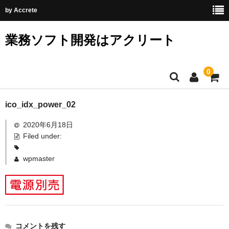
by Accrete
業務ソフト開発はアクリート
0
ホーム
ico_idx_power_02
2020年6月18日
CTIシステム
Filed under:
顧客対応力を高める
wpmaster
電話で顧客対応を改善した4つパターン_1
電話で顧客対応を改善した4つパターン_2
電話で顧客対応を改善した4つパターン_3
コメントを残す