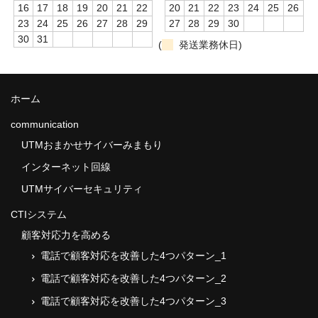
16
17
18
19
20
21
22
20
21
22
23
24
25
26
PCセキュリティみまもりパック
23
24
25
26
27
28
29
27
28
29
30
30
31
VDaP–Vario Data Protect
(
発送業務休日)
Webroot SecureAnywhere Business
ホーム
Webroot DNSProtection
communication
個人情報のための行動指針
UTMおまかせサイバーみまもり
特定商取引に基づく表示
インターネット回線
UTMサイバーセキュリティ
CTIシステム
顧客対応力を高める
電話で顧客対応を改善した4つパターン_1
電話で顧客対応を改善した4つパターン_2
電話で顧客対応を改善した4つパターン_3