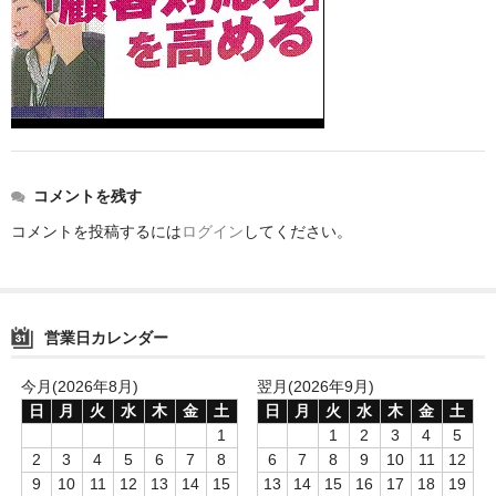
電話で顧客対応を改善した4つパターン_4
携帯電話、ネットワークとの連動で機能拡充
CTIソフト
CTI小規模設備 1～4回線
communication
コメントを残す
コメントを投稿するには
ログイン
してください。
インターネット回線
UTMおまかせサイバーみまもり
UTMサイバーセキュリティ
営業日カレンダー
セキュリティ対策
今月(2026年8月)
翌月(2026年9月)
日
月
火
水
木
金
土
日
月
火
水
木
金
土
ESETインターネットセキュリティ
1
1
2
3
4
5
2
3
4
5
6
7
8
6
7
8
9
10
11
12
ISMCloudone
9
10
11
12
13
14
15
13
14
15
16
17
18
19